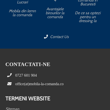
4
comanda in
Lucrari
Bucuresti
Avantajele
Mobila din lemn
birourilor la
De ce sa optezi
la comanda
comanda
pentru un
dressing la
Contact Us
CONTACTATI-NE
0727 601 904
office(at)mobila-la-comanda.co
TERMENI WEBSITE
Sitemap