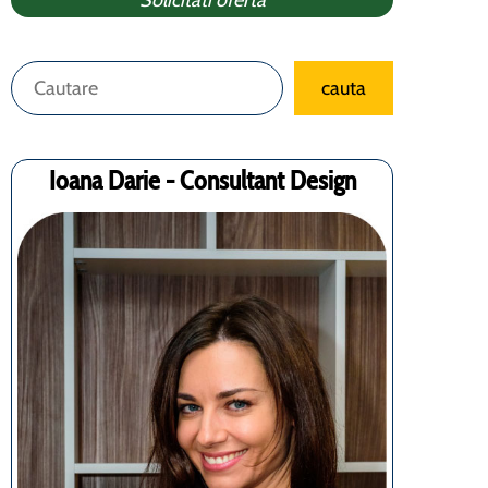
Solicitati oferta
Caută
cauta
Ioana Darie - Consultant Design