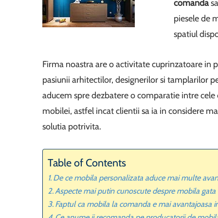
comanda
s
piesele de 
spatiul disp
Firma noastra are o activitate cuprinzatoare in 
pasiunii arhitectilor, designerilor si tamplarilor 
aducem spre dezbatere o comparatie intre cele d
mobilei, astfel incat clientii sa ia in considere m
solutia potrivita.
Table of Contents
De ce mobila personalizata aduce mai multe avant
Aspecte mai putin cunoscute despre mobila gata 
Faptul ca mobila la comanda e mai avantajoasa i
Ce anume ii recomanda pe producatorii de mobila