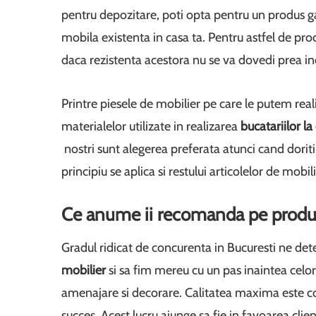
pentru depozitare, poti opta pentru un produs ga
mobila existenta in casa ta. Pentru astfel de prod
daca rezistenta acestora nu se va dovedi prea in
Printre piesele de mobilier pe care le putem real
materialelor utilizate in realizarea
bucatariilor 
nostri sunt alegerea preferata atunci cand doriti 
principiu se aplica si restului articolelor de mobi
Ce anume ii recomanda pe produc
Gradul ridicat de concurenta in Bucuresti ne de
mobilier
si sa fim mereu cu un pas inaintea celo
amenajare si decorare. Calitatea maxima este co
succes. Acest lucru ajunge sa fie in favoarea clie