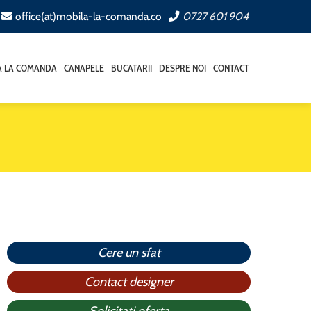
office(at)mobila-la-comanda.co
0727 601 904
A LA COMANDA
CANAPELE
BUCATARII
DESPRE NOI
CONTACT
Cere un sfat
Contact designer