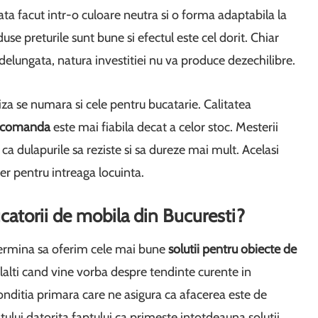
ta facut intr-o culoare neutra si o forma adaptabila la
use preturile sunt bune si efectul este cel dorit. Chiar
delungata, natura investitiei nu va produce dezechilibre.
iza se numara si cele pentru bucatarie. Calitatea
la comanda
este mai fiabila decat a celor stoc. Mesterii
ca dulapurile sa reziste si sa dureze mai mult. Acelasi
lier pentru intreaga locuinta.
atorii de mobila din Bucuresti?
termina sa oferim cele mai bune
solutii pentru obiecte de
rlalti cand vine vorba despre tendinte curente in
nditia primara care ne asigura ca afacerea este de
ntului datorita faptului ca primeste intotdeauna solutii