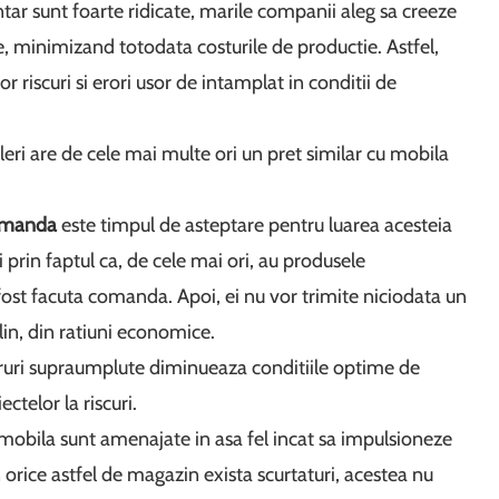
tar sunt foarte ridicate, marile companii aleg sa creeze
, minimizand totodata costurile de productie. Astfel,
r riscuri si erori usor de intamplat in conditii de
leri are de cele mai multe ori un pret similar cu mobila
omanda
este timpul de asteptare pentru luarea acesteia
ii prin faptul ca, de cele mai ori, au produsele
a fost facuta comanda. Apoi, ei nu vor trimite niciodata un
lin, din ratiuni economice.
n tiruri supraumplute diminueaza conditiile optime de
ctelor la riscuri.
 mobila sunt amenajate in asa fel incat sa impulsioneze
 orice astfel de magazin exista scurtaturi, acestea nu