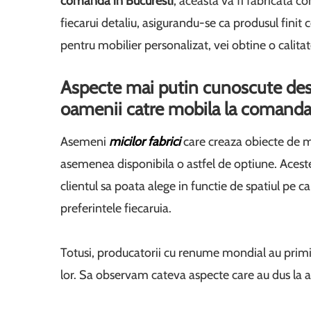
comanda in Bucuresti
, aceasta va fi fabricata co
fiecarui detaliu, asigurandu-se ca produsul finit
pentru mobilier personalizat, vei obtine o calita
Aspecte mai putin cunoscute desp
oamenii catre mobila la comand
Asemeni
micilor fabrici
care creaza obiecte de m
asemenea disponibila o astfel de optiune. Acestea
clientul sa poata alege in functie de spatiul pe ca
preferintele fiecaruia.
Totusi, producatorii cu renume mondial au primit
lor. Sa observam cateva aspecte care au dus la a