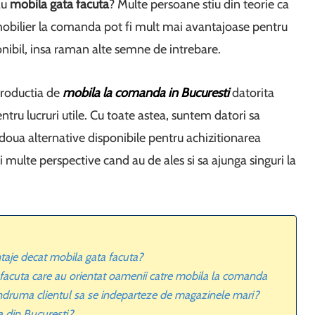
au
mobila gata facuta
? Multe persoane stiu din teorie ca
mobilier la comanda pot fi mult mai avantajoase pentru
onibil, insa raman alte semne de intrebare.
productia de
mobila la comanda in Bucuresti
datorita
pentru lucruri utile. Cu toate astea, suntem datori sa
oua alternative disponibile pentru achizitionarea
ai multe perspective cand au de ales si sa ajunga singuri la
aje decat mobila gata facuta?
facuta care au orientat oamenii catre mobila la comanda
ndruma clientul sa se indeparteze de magazinele mari?
 din Bucuresti?