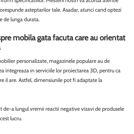
nform specificatiilor. Mesterii nostri va acorda atentie
 corespunde asteptarilor tale. Asadar, atunci cand optezi
te de lunga durata.
re mobila gata facuta care au orientat
a
obilier personalizate, magazinele populare au de
 integreaza in serviciile lor proiectarea 3D, pentru ca
re il are. Astfel, dimensiunile pot fi adaptate la
 de-a lungul vremii reactii negative vizavi de produsele
cest lucru.