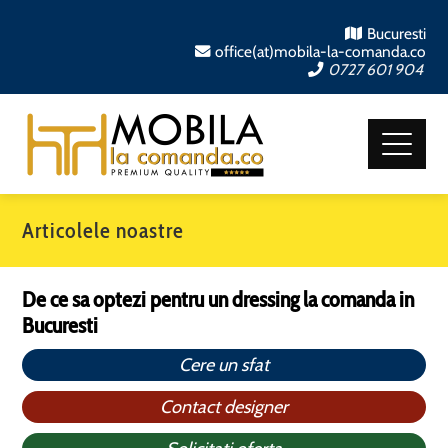
Bucuresti
office(at)mobila-la-comanda.co
0727 601 904
Articolele noastre
De ce sa optezi pentru un dressing la comanda in
Bucuresti
Cere un sfat
Contact designer