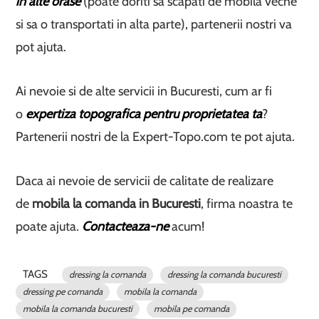
in alte orase
(poate doriti sa scapati de mobila veche
si sa o transportati in alta parte), partenerii nostri va
pot ajuta.
Ai nevoie si de alte servicii in Bucuresti, cum ar fi
o
expertiza topografica pentru proprietatea ta
?
Partenerii nostri de la Expert-Topo.com te pot ajuta.
Daca ai nevoie de servicii de calitate de realizare
de
mobila la comanda in Bucuresti
, firma noastra te
poate ajuta.
Contacteaza-ne
acum!
TAGS
dressing la comanda
dressing la comanda bucuresti
dressing pe comanda
mobila la comanda
mobila la comanda bucuresti
mobila pe comanda