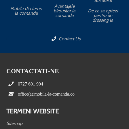
Bucuresti
Avantajele
Mobila din lemn
birourilor la
De ce sa optezi
la comanda
comanda
pentru un
dressing la
Contact Us
CONTACTATI-NE
0727 601 904
office(at)mobila-la-comanda.co
TERMENI WEBSITE
Sitemap