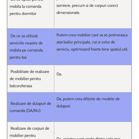
somiere, precum si de corpuri corect
mobila la comanda
dimensionate.
pentru dormitor
Putem crea mobilier care sa se potriveasca
De ce sa utilizati
atat bailor principale, cat si celor de
serviciile noastre de
serviciu, optimizand foarte bine spatiul util.
mobila pe comanda
pentru bai
Posibilitate de realizare
Da.
de mobilier pentru
balcon/terasa
Da, putem crea diferite de modele de
Realizare de dulapuri de
dulapuri.
comanda (DA/NU)
Realizare de corpuri de
mobilier pentru
Da, acestea sunt unele dintre cele mai