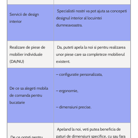
Specialistii nostri va pot ajuta sa concepeti
Servicii de design
designul interior al locuintei
interior
dumneavoastra.
Realizare de piese de
Da, puteti apela la noi si pentru realizarea
mobilier individuale
unor piese care sa completeze mobilierul
(DA/NU)
existent.
– configuratie personalizata,
De ce sa alegeti mobila
– ergonomie,
de comanda pentru
bucatarie
– dimensiuni precise.
Apeland la noi, veti putea beneficia de
paturi de dimensiuni specifice, cu sau fara
De ce optati pentru