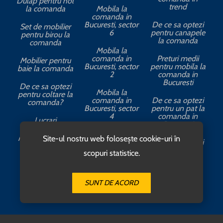
Dulap pentru hol
trend
la comanda
Mobila la
comanda in
Bucuresti, sector
De ce sa optezi
Set de mobilier
6
pentru canapele
pentru birou la
la comanda
comanda
Mobila la
comanda in
Preturi medii
Mobilier pentru
Bucuresti, sector
pentru mobila la
baie la comanda
2
comanda in
Bucuresti
De ce sa optezi
Mobila la
pentru coltare la
comanda in
De ce sa optezi
comanda?
Bucuresti, sector
pentru un pat la
4
comanda in
Lucrari
Bucuresti
Avantajele
Site-ul nostru web folosește cookie-uri în
Mobila din lemn
birourilor la
De ce sa optezi
la comanda
comanda
pentru un
scopuri statistice.
dressing la
SUNT DE ACORD
Contact Us