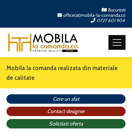
Bucuresti
office(at)mobila-la-comanda.co
0727 601 904
Mobila la comanda realizata din materiale
de calitate
Cere un sfat
Contact designer
Solicitati oferta