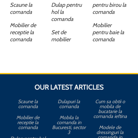
Scaune la
Dulap pentru
pentru birou la
comanda
hol la
comanda
comanda
Mobilier de
Mobilier
receptie la
Set de
pentru baie la
comanda
mobilier
comanda
OUR LATEST ARTICLES
Scaune la
Dulapuri la
Cum sa obtii o
comanda
comanda
mobila de
bucatarie la
comanda ieftina
Mobilier de
Mobila la
receptie la
comanda in
comanda
Bucuresti, sector
Modele de
3
dressinguri la
comanda in