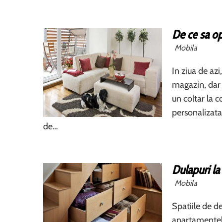
De ce sa op
Mobila
In ziua de az
magazin, dar s
un coltar la 
personalizata 
de…
Dulapuri l
Mobila
Spatiile de d
apartamentele