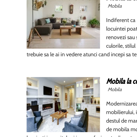
Mobila
Indiferent ca
locuintei poa
renovezi sau 
culorile, stil
trebuie sa le ai in vedere atunci cand incepi sa t
Mobila la c
Mobila
Modernizarea 
mobilierului, 
destul de mar
de mobila mo