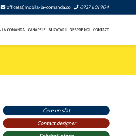
office(at)mobila-la-comanda.co
0727 601 904
A LA COMANDA
CANAPELE
BUCATARII
DESPRE NOI
CONTACT
Cere un sfat
Contact designer