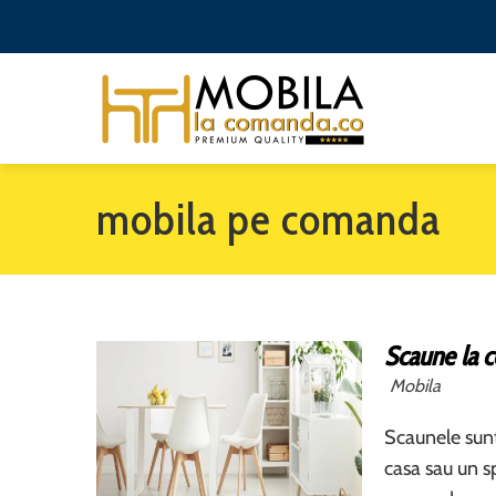
mobila pe comanda
Scaune la 
Mobila
Scaunele sunt
casa sau un sp