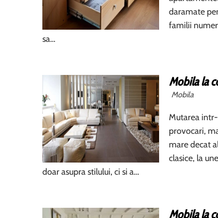
daramate pentr
familii numero
sa…
Mobila la c
Mobila
Mutarea intr-
provocari, ma
mare decat al
clasice, la u
doar asupra stilului, ci si a…
Mobila la c