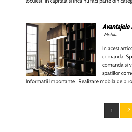
locuiesti in capitala si inca nu faci parte din cat
Avantajele 
Mobila
In acest artic
comanda. Spec
comanda si va 
spatiilor com
Informatii Importante Realizare mobila de bir
Paginație
1
2
articole