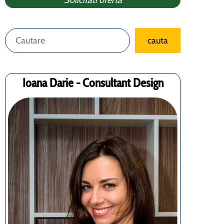
Solicitati oferta
Caută
cauta
Ioana Darie - Consultant Design