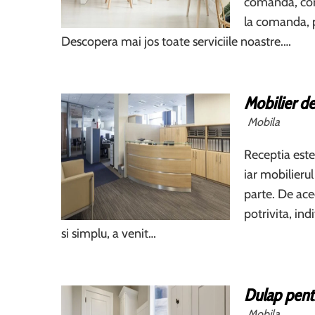
comanda, conf
la comanda, p
Descopera mai jos toate serviciile noastre.…
Mobilier d
Mobila
Receptia este
iar mobilieru
parte. De ace
potrivita, in
si simplu, a venit…
Dulap pent
Mobila