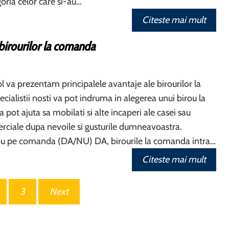
egoria celor care si-au…
Citeste mai mult
birourilor la comanda
ol va prezentam principalele avantaje ale birourilor la
ialistii nosti va pot indruma in alegerea unui birou la
pot ajuta sa mobilati si alte incaperi ale casei sau
erciale dupa nevoile si gusturile dumneavoastra.
ou pe comanda (DA/NU) DA, birourile la comanda intra…
Citeste mai mult
3
Next