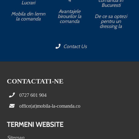
4
comanda in
Lucrari
Bucuresti
Avantajele
Mobila din lemn
birourilor la
De ce sa optezi
la comanda
comanda
pentru un
dressing la
Contact Us
CONTACTATI-NE
0727 601 904
office(at)mobila-la-comanda.co
TERMENI WEBSITE
Sitemap