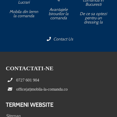
4
comanda in
Lucrari
Bucuresti
Avantajele
Mobila din lemn
birourilor la
De ce sa optezi
la comanda
comanda
pentru un
dressing la
Contact Us
CONTACTATI-NE
0727 601 904
office(at)mobila-la-comanda.co
TERMENI WEBSITE
Sitemap