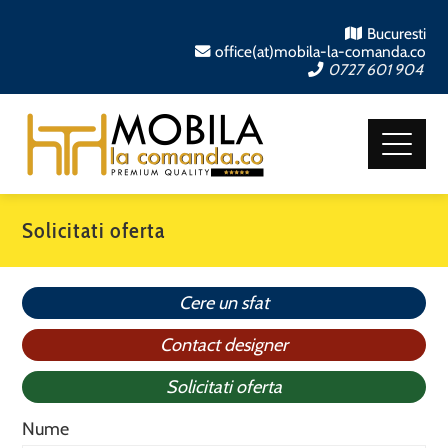
Bucuresti
office(at)mobila-la-comanda.co
0727 601 904
Solicitati oferta
Cere un sfat
Contact designer
Solicitati oferta
Nume