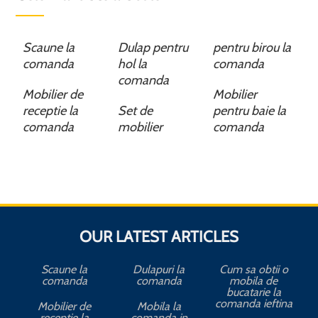
Scaune la
Dulap pentru
pentru birou la
comanda
hol la
comanda
comanda
Mobilier de
Mobilier
receptie la
Set de
pentru baie la
comanda
mobilier
comanda
OUR LATEST ARTICLES
Scaune la
Dulapuri la
Cum sa obtii o
comanda
comanda
mobila de
bucatarie la
comanda ieftina
Mobilier de
Mobila la
receptie la
comanda in